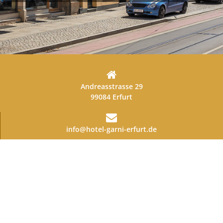
Andreasstrasse 29
99084 Erfurt
info@hotel-garni-erfurt.de
0361-211 525 7
Datenschutzerklärung