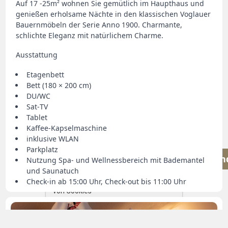
Auf 17 -25m² wohnen Sie gemütlich im Haupthaus und
genießen erholsame Nächte in den klassischen Voglauer
Bauernmöbeln der Serie Anno 1900. Charmante,
schlichte Eleganz mit natürlichem Charme.
Ausstattung
Etagenbett
Bett (180 × 200 cm)
DU/WC
Sat‑TV
Mit der
Tablet
Benutzung
Kaffee‑Kapselmaschine
dieser
inklusive WLAN
Webseite
Parkplatz
einverstan
stimmen Sie
Datenschutzerklärung
Nutzung Spa‑ und Wellnessbereich mit Bademantel
der
und Saunatuch
Verwendung
Check‑in ab 15:00 Uhr, Check‑out bis 11:00 Uhr
von Cookies
zu.