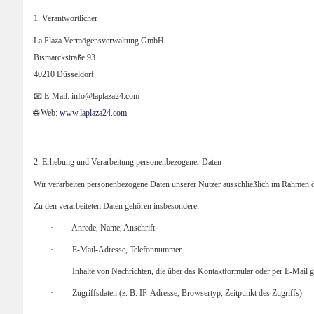
1. Verantwortlicher
La Plaza Vermögensverwaltung GmbH
Bismarckstraße 93
40210 Düsseldorf
📧 E-Mail: info@laplaza24.com
🌐 Web:
www.laplaza24.com
2. Erhebung und Verarbeitung personenbezogener Daten
Wir verarbeiten personenbezogene Daten unserer Nutzer ausschließlich im Rahm
Zu den verarbeiteten Daten gehören insbesondere:
·
Anrede, Name, Anschrift
·
E-Mail-Adresse, Telefonnummer
·
Inhalte von Nachrichten, die über das Kontaktformular oder per E-Mail 
·
Zugriffsdaten (z. B. IP-Adresse, Browsertyp, Zeitpunkt des Zugriffs)