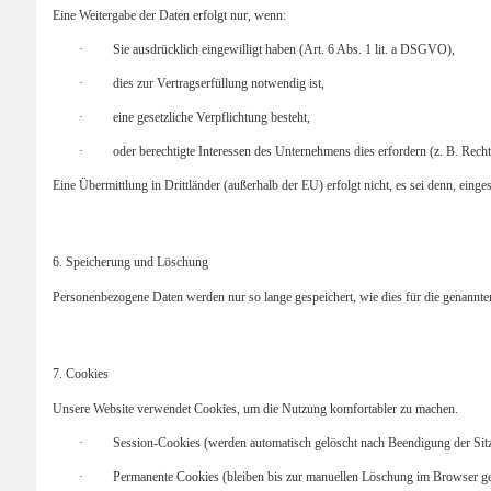
Eine Weitergabe der Daten erfolgt nur, wenn:
·
Sie ausdrücklich eingewilligt haben (Art. 6 Abs. 1 lit. a DSGVO),
·
dies zur Vertragserfüllung notwendig ist,
·
eine gesetzliche Verpflichtung besteht,
·
oder berechtigte Interessen des Unternehmens dies erfordern (z. B. Recht
Eine Übermittlung in Drittländer (außerhalb der EU) erfolgt nicht, es sei denn, e
6. Speicherung und Löschung
Personenbezogene Daten werden nur so lange gespeichert, wie dies für die genannte
7. Cookies
Unsere Website verwendet Cookies, um die Nutzung komfortabler zu machen.
·
Session-Cookies
(werden automatisch gelöscht nach Beendigung der Sit
·
Permanente Cookies
(bleiben bis zur manuellen Löschung im Browser ge