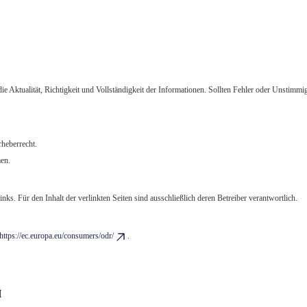
 Aktualität, Richtigkeit und Vollständigkeit der Informationen. Sollten Fehler oder Unstimmigk
rheberrecht.
en.
nks. Für den Inhalt der verlinkten Seiten sind ausschließlich deren Betreiber verantwortlich.
https://ec.europa.eu/consumers/odr/
.
H