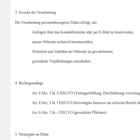
3. Zwecke der Verarbeitung
Die Verarbeitung personenbezogener Daten erfolgt, um:
·
Anfragen über das Kontaktformular oder per E-Mail zu beantworten,
·
unsere Webseite technisch bereitzustellen,
·
Sicherheit und Stabilität der Webseite zu gewährleisten,
·
gesetzliche Verpflichtungen einzuhalten.
4. Rechtsgrundlage
·
Art. 6 Abs. 1 lit. b DSGVO (Vertragserfüllung, Durchführung vorvertr
·
Art. 6 Abs. 1 lit. f DSGVO (berechtigtes Interesse an sicherem Betrieb d
·
Art. 6 Abs. 1 lit. c DSGVO (gesetzliche Pflichten)
5. Weitergabe an Dritte