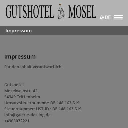
DE
Impressum
Impressum
Für den Inhalt verantwortlich:
Gutshotel
Moselweinstr. 42
54349 Trittenheim
Umsatzsteuernummer: DE 148 163 519
Steuernummer: UST-ID.: DE 148 163 519
info@galerie-riesling.de
+4965072221