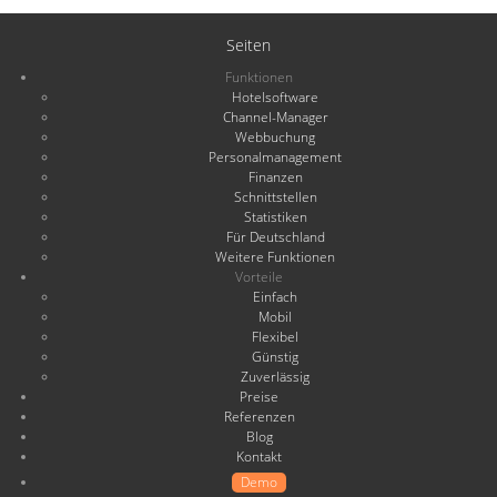
Seiten
Funktionen
Hotelsoftware
Channel-Manager
Webbuchung
Personalmanagement
Finanzen
Schnittstellen
Statistiken
Für Deutschland
Weitere Funktionen
Vorteile
Einfach
Mobil
Flexibel
Günstig
Zuverlässig
Preise
Referenzen
Blog
Kontakt
Demo