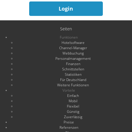
Login
Seiten
Funktionen
Hotelsoftware
Channel-Manager
Webbuchung
Personalmanagement
Finanzen
Schnittstellen
Statistiken
Für Deutschland
Weitere Funktionen
Vorteile
Einfach
Mobil
Flexibel
Günstig
Zuverlässig
Preise
Referenzen