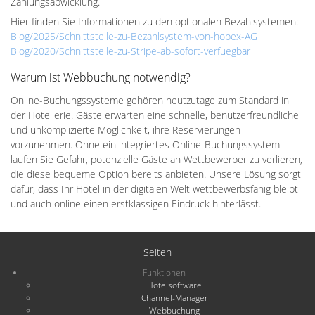
Zahlungsabwicklung.
Hier finden Sie Informationen zu den optionalen Bezahlsystemen:
Blog/2025/Schnittstelle-zu-Bezahlsystem-von-hobex-AG
Blog/2020/Schnittstelle-zu-Stripe-ab-sofort-verfuegbar
Warum ist Webbuchung notwendig?
Online-Buchungssysteme gehören heutzutage zum Standard in
der Hotellerie. Gäste erwarten eine schnelle, benutzerfreundliche
und unkomplizierte Möglichkeit, ihre Reservierungen
vorzunehmen. Ohne ein integriertes Online-Buchungssystem
laufen Sie Gefahr, potenzielle Gäste an Wettbewerber zu verlieren,
die diese bequeme Option bereits anbieten. Unsere Lösung sorgt
dafür, dass Ihr Hotel in der digitalen Welt wettbewerbsfähig bleibt
und auch online einen erstklassigen Eindruck hinterlässt.
Seiten
Funktionen
Hotelsoftware
Channel-Manager
Webbuchung