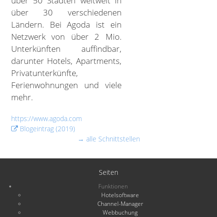
über 50 Städten weltweit in
über 30 verschiedenen
Ländern. Bei Agoda ist ein
Netzwerk von über 2 Mio.
Unterkünften auffindbar,
darunter Hotels, Apartments,
Privatunterkünfte,
Ferienwohnungen und viele
mehr.
https://www.agoda.com
Blogeintrag (2019)
→ alle Schnittstellen
Seiten
Funktionen
Hotelsoftware
Channel-Manager
Webbuchung