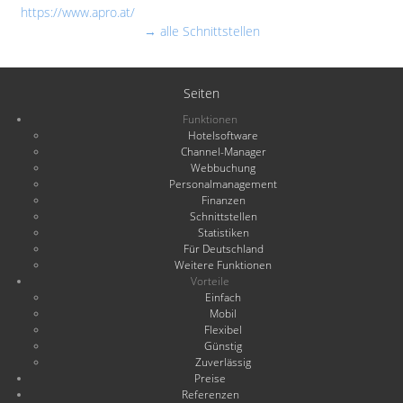
https://www.apro.at/
→ alle Schnittstellen
Seiten
Funktionen
Hotelsoftware
Channel-Manager
Webbuchung
Personalmanagement
Finanzen
Schnittstellen
Statistiken
Für Deutschland
Weitere Funktionen
Vorteile
Einfach
Mobil
Flexibel
Günstig
Zuverlässig
Preise
Referenzen