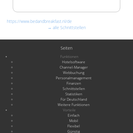
https://www.bedandbreakfast.nl/de
→ alle Schnittstellen
Seiten
Funktionen
Hotelsoftware
Channel-Manager
Webbuchung
Personalmanagement
Finanzen
Schnittstellen
Statistiken
Für Deutschland
Weitere Funktionen
Vorteile
Einfach
Mobil
Flexibel
Günstig