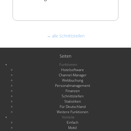
→ alle Schnittstellen
Seiten
Funktionen
Hotelsoftware
Channel-Manager
Webbuchung
Personalmanagement
Finanzen
Schnittstellen
Statistiken
Für Deutschland
Weitere Funktionen
Vorteile
Einfach
Mobil