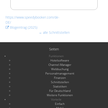
https://www.speedybooker.com/de-
DE/
Blogeintrag (2025)
→ alle Schnittstellen
Seiten
Funktionen
Hotelsoftware
Channel-Manager
Webbuchung
Personalmanagement
Finanzen
Schnittstellen
Statistiken
Für Deutschland
Weitere Funktionen
Vorteile
Einfach