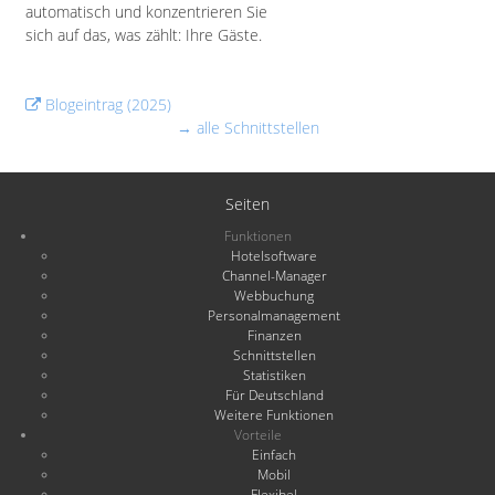
automatisch und konzentrieren Sie
sich auf das, was zählt: Ihre Gäste.
Blogeintrag (2025)
→ alle Schnittstellen
Seiten
Funktionen
Hotelsoftware
Channel-Manager
Webbuchung
Personalmanagement
Finanzen
Schnittstellen
Statistiken
Für Deutschland
Weitere Funktionen
Vorteile
Einfach
Mobil
Flexibel