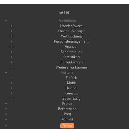
Seiten
Funktionen
Hotelsoftware
Channel-Manager
Webbuchung
Personalmanagement
Finanzen
Schnittstellen
Statistiken
Für Deutschland
Weitere Funktionen
Vorteile
Einfach
Mobil
Flexibel
Günstig
Zuverlässig
Preise
Referenzen
Blog
Kontakt
Demo