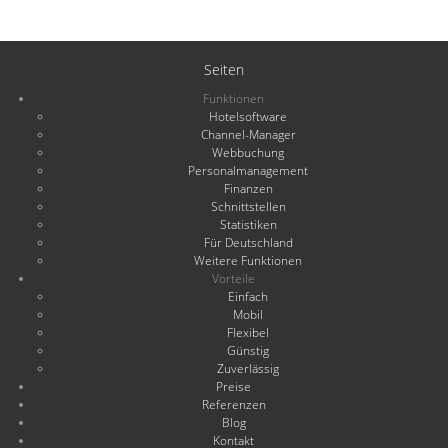
Seiten
Funktionen
Hotelsoftware
Channel-Manager
Webbuchung
Personalmanagement
Finanzen
Schnittstellen
Statistiken
Für Deutschland
Weitere Funktionen
Vorteile
Einfach
Mobil
Flexibel
Günstig
Zuverlässig
Preise
Referenzen
Blog
Kontakt