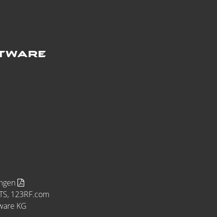
ungen
MTS, 123RF.com
tware KG