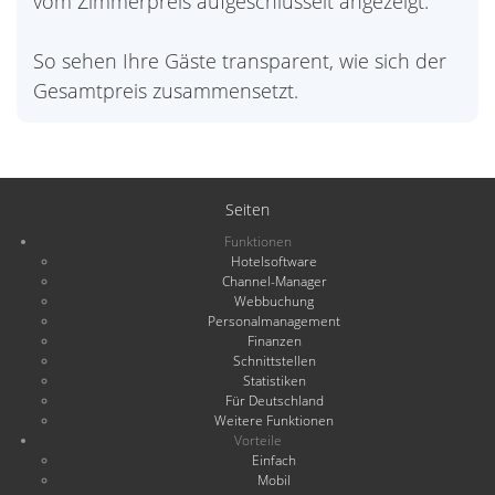
vom Zimmerpreis aufgeschlüsselt angezeigt.
So sehen Ihre Gäste transparent, wie sich der
Gesamtpreis zusammensetzt.
Seiten
Funktionen
Hotelsoftware
Channel-Manager
Webbuchung
Personalmanagement
Finanzen
Schnittstellen
Statistiken
Für Deutschland
Weitere Funktionen
Vorteile
Einfach
Mobil