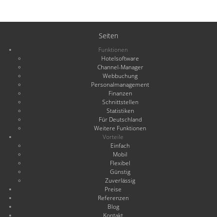
Seiten
Funktionen
Hotelsoftware
Channel-Manager
Webbuchung
Personalmanagement
Finanzen
Schnittstellen
Statistiken
Für Deutschland
Weitere Funktionen
Vorteile
Einfach
Mobil
Flexibel
Günstig
Zuverlässig
Preise
Referenzen
Blog
Kontakt