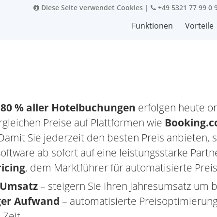
Diese Seite verwendet Cookies
|
+49 5321 77 99 0 
Funktionen
Vorteile
s
80 % aller Hotelbuchungen
erfolgen heute on
rgleichen Preise auf Plattformen wie
Booking.c
 Damit Sie jederzeit den besten Preis anbieten, s
ftware ab sofort auf eine leistungsstarke Partn
icing
, dem Marktführer für automatisierte Preisg
 Umsatz
– steigern Sie Ihren Jahresumsatz um b
er Aufwand
– automatisierte Preisoptimierung
 Zeit