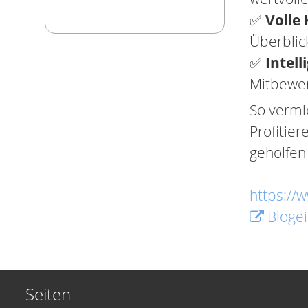
✅
Volle 
Überblick
✅
Intell
Mitbewer
So vermi
Profitie
geholfen 
https://
Blogei
Seiten