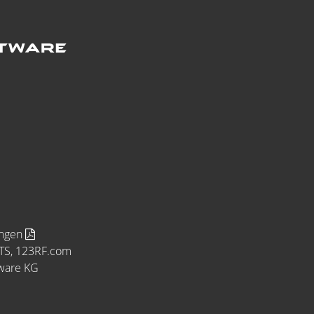
ungen
MTS, 123RF.com
tware KG