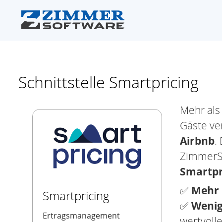
Schnittstelle Smartpricing
Mehr al
Gäste ve
Airbnb
.
ZimmerSo
Smartpr
✅
Mehr
Smartpricing
✅
Wenig
Ertragsmanagement
wertvolle