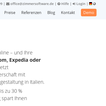
99
|
office@zimmersoftware.de
|
Hilfe
|
Login
|
Preise
Referenzen
Blog
Kontakt
Demo
line – und Ihre
om, Expedia oder
etzt
erschaft mit
estaltung in Italien.
is zu 30 %
 spart Ihnen