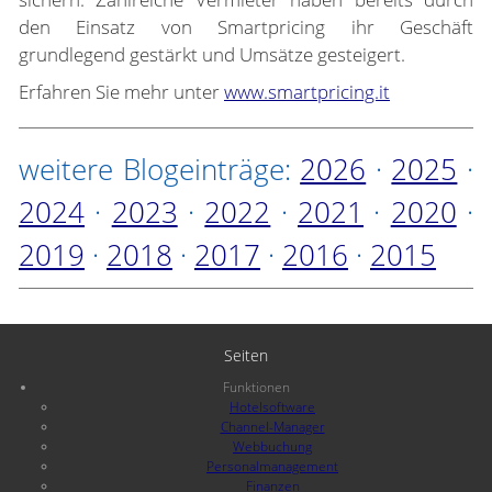
den Einsatz von Smartpricing ihr Geschäft
grundlegend gestärkt und Umsätze gesteigert.
Erfahren Sie mehr unter
www.smartpricing.it
weitere Blogeinträge:
2026
·
2025
·
2024
·
2023
·
2022
·
2021
·
2020
·
2019
·
2018
·
2017
·
2016
·
2015
Seiten
Funktionen
Hotelsoftware
Channel-Manager
Webbuchung
Personalmanagement
Finanzen