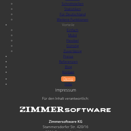
Schnittstellen
Statistiken
Für Deutschland
Weitere Funktionen
Vorteile
Einfach
Mobil
Flexibel
Günstig
Zuverlässig
Preise
Referenzen
Blog
Kontakt
Demo
Hilfe
Impressum
Für den Inhalt verantwortlich:
Zimmersoftware KG
Stammersdorfer Str. 420/16