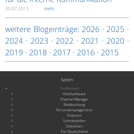
30.07.2015
mehr...
weitere Blogeinträge:
2026
·
2025
·
2024
·
2023
·
2022
·
2021
·
2020
·
2019
·
2018
·
2017
·
2016
·
2015
Seiten
Funktionen
Hotelsoftware
Channel-Manager
Webbuchung
Personalmanagement
Finanzen
Schnittstellen
Statistiken
Für Deutschland