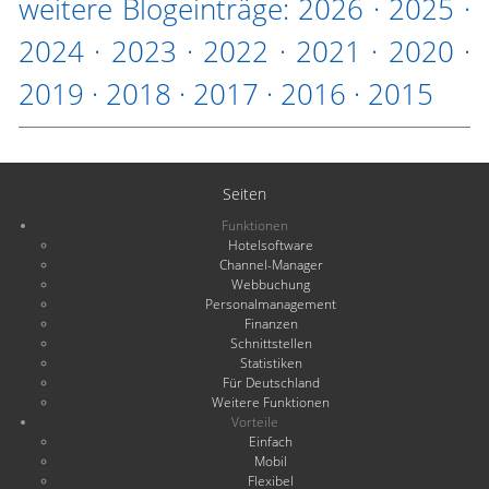
weitere Blogeinträge:
2026
·
2025
·
2024
·
2023
·
2022
·
2021
·
2020
·
2019
·
2018
·
2017
·
2016
·
2015
Seiten
Funktionen
Hotelsoftware
Channel-Manager
Webbuchung
Personalmanagement
Finanzen
Schnittstellen
Statistiken
Für Deutschland
Weitere Funktionen
Vorteile
Einfach
Mobil
Flexibel