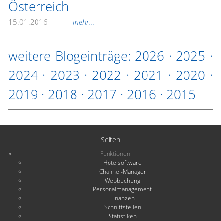
Österreich
15.01.2016
mehr...
weitere Blogeinträge:
2026
·
2025
·
2024
·
2023
·
2022
·
2021
·
2020
·
2019
·
2018
·
2017
·
2016
·
2015
Seiten
Funktionen
Hotelsoftware
Channel-Manager
Webbuchung
Personalmanagement
Finanzen
Schnittstellen
Statistiken