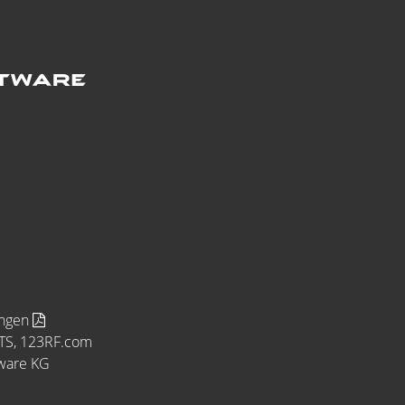
ungen
MTS, 123RF.com
tware KG