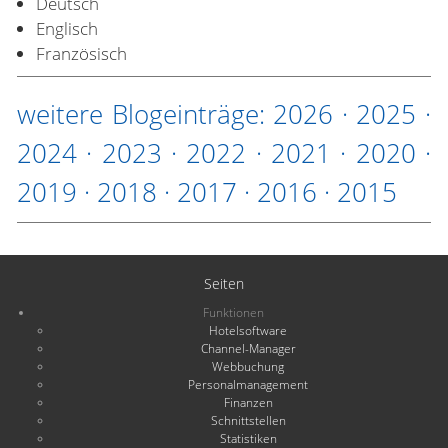
Deutsch
Englisch
Französisch
weitere Blogeinträge:
2026
·
2025
·
2024
·
2023
·
2022
·
2021
·
2020
·
2019
·
2018
·
2017
·
2016
·
2015
Seiten
Funktionen
Hotelsoftware
Channel-Manager
Webbuchung
Personalmanagement
Finanzen
Schnittstellen
Statistiken