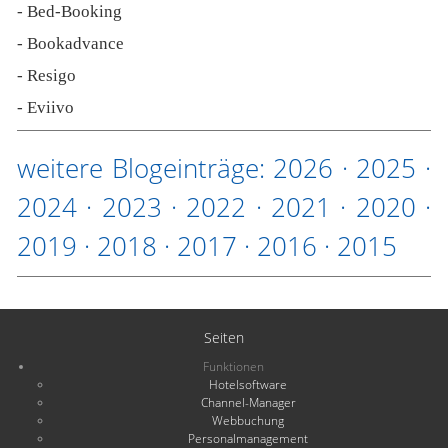
- Bed-Booking
- Bookadvance
- Resigo
- Eviivo
weitere Blogeinträge:
2026
·
2025
·
2024
·
2023
·
2022
·
2021
·
2020
·
2019
·
2018
·
2017
·
2016
·
2015
Seiten
Funktionen
Hotelsoftware
Channel-Manager
Webbuchung
Personalmanagement