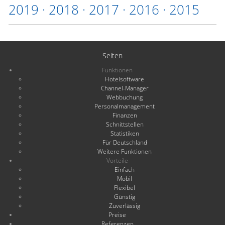
2019
·
2018
·
2017
·
2016
·
2015
Seiten
Funktionen
Hotelsoftware
Channel-Manager
Webbuchung
Personalmanagement
Finanzen
Schnittstellen
Statistiken
Für Deutschland
Weitere Funktionen
Vorteile
Einfach
Mobil
Flexibel
Günstig
Zuverlässig
Preise
Referenzen