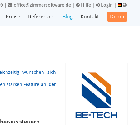
99
|
office@zimmersoftware.de
|
Hilfe
|
Login
|
Preise
Referenzen
Blog
Kontakt
Demo
ichzeitig wünschen sich
en starken Feature an:
der
heraus steuern.