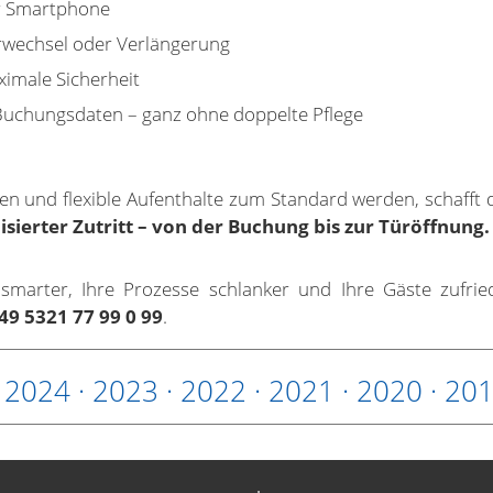
r Smartphone
wechsel oder Verlängerung
aximale Sicherheit
Buchungsdaten – ganz ohne doppelte Pflege
ahlen und flexible Aufenthalte zum Standard werden, schaff
isierter Zutritt – von der Buchung bis zur Türöffnung.
 smarter, Ihre Prozesse schlanker und Ihre Gäste zufrie
49 5321 77 99 0 99
.
·
2024
·
2023
·
2022
·
2021
·
2020
·
20