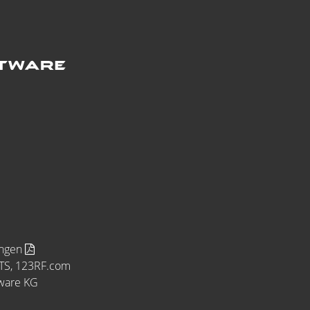
ungen
MTS, 123RF.com
tware KG