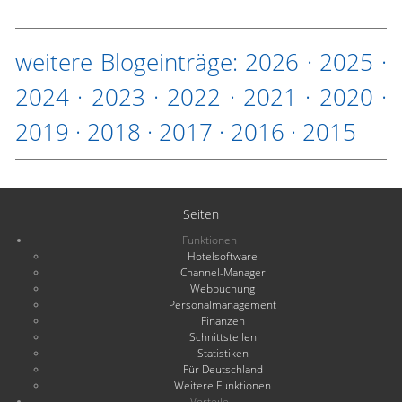
weitere Blogeinträge:
2026
·
2025
·
2024
·
2023
·
2022
·
2021
·
2020
·
2019
·
2018
·
2017
·
2016
·
2015
Seiten
Funktionen
Hotelsoftware
Channel-Manager
Webbuchung
Personalmanagement
Finanzen
Schnittstellen
Statistiken
Für Deutschland
Weitere Funktionen
Vorteile